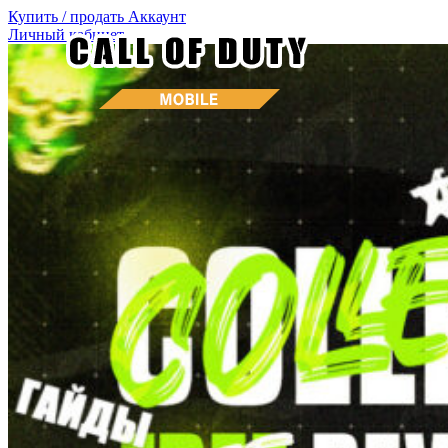
Купить / продать
Аккаунт
Личный кабинет