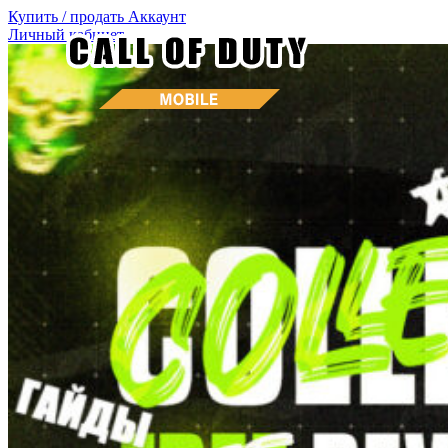
Купить / продать
Аккаунт
Личный кабинет