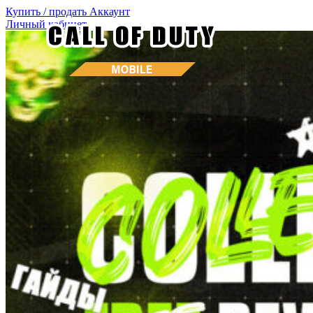
Купить / продать
Аккаунт
Личный кабинет