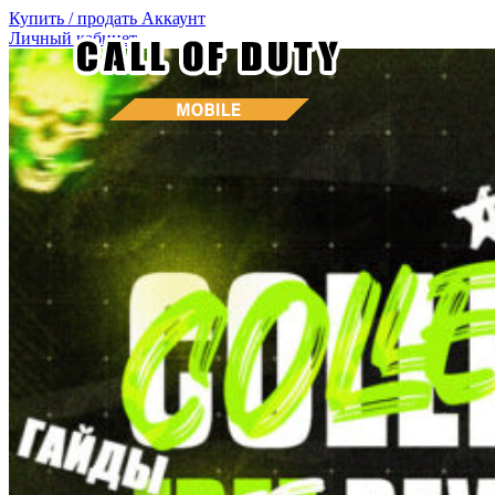
Купить / продать
Аккаунт
Личный кабинет