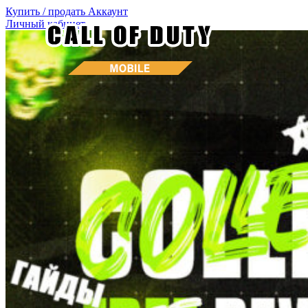
Купить / продать
Аккаунт
Личный кабинет