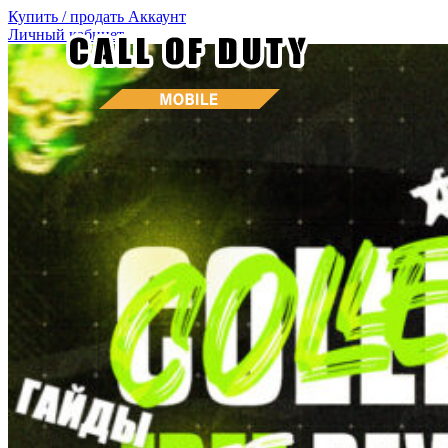
Купить / продать
Аккаунт
Личный кабинет