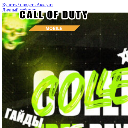
Купить / продать
Аккаунт
Личный кабинет