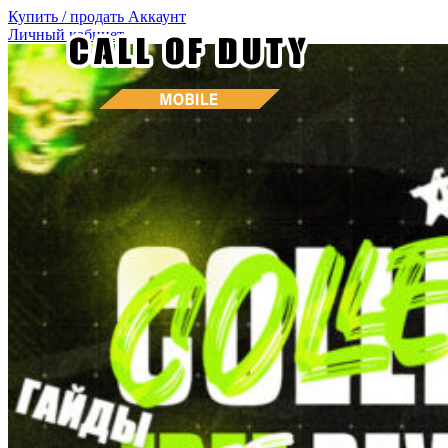
Купить / продать
Аккаунт
Личный кабинет