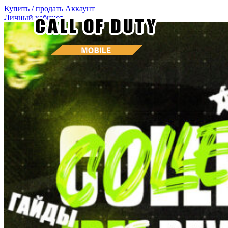
Купить / продать
Аккаунт
Личный кабинет