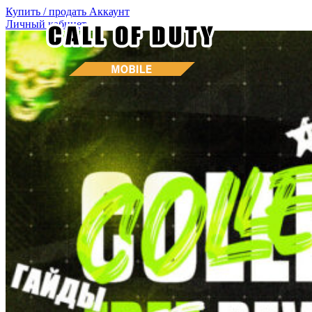
Купить / продать
Аккаунт
Личный кабинет