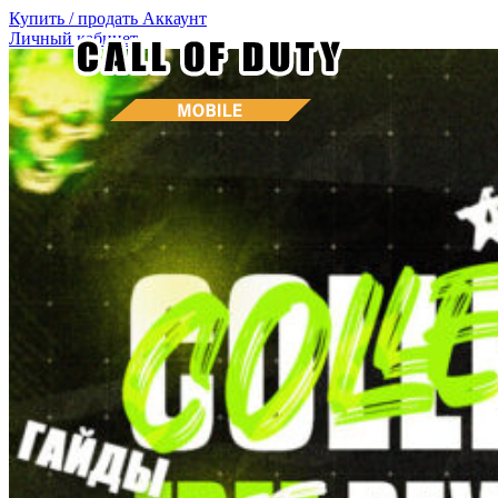
Купить / продать
Аккаунт
Личный кабинет