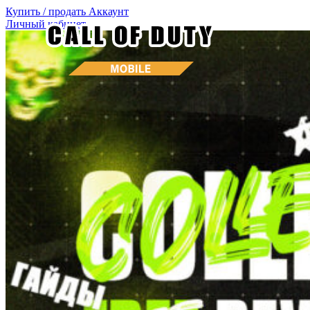
Купить / продать
Аккаунт
Личный кабинет