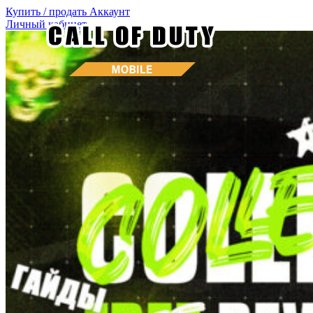
Купить / продать
Аккаунт
Личный кабинет