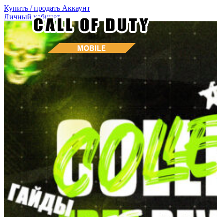
Купить / продать
Аккаунт
Личный кабинет