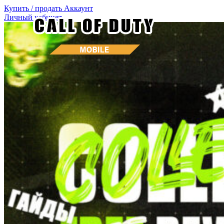
Купить / продать
Аккаунт
Личный кабинет