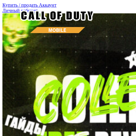
Купить / продать
Аккаунт
Личный кабинет