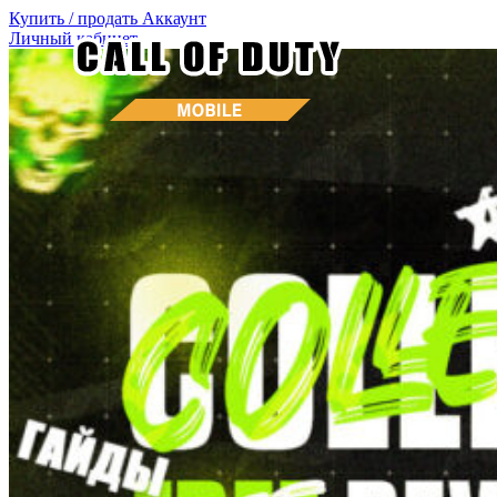
Купить / продать
Аккаунт
Личный кабинет