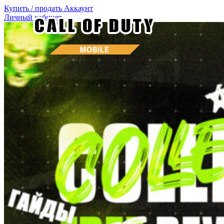
Купить / продать
Аккаунт
Личный кабинет