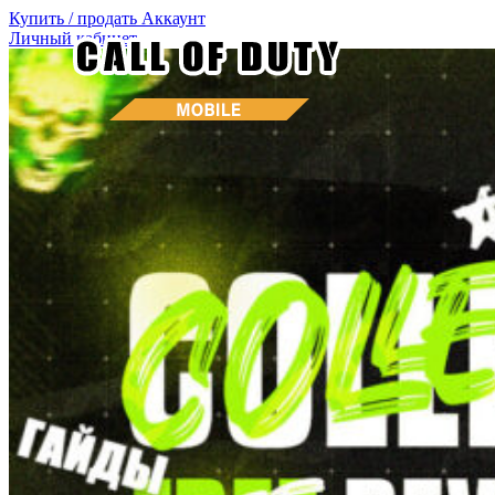
Купить / продать
Аккаунт
Личный кабинет