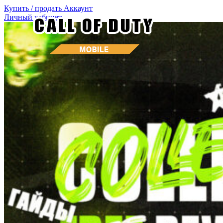
Купить / продать
Аккаунт
Личный кабинет