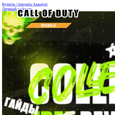
Купить / продать
Аккаунт
Личный кабинет