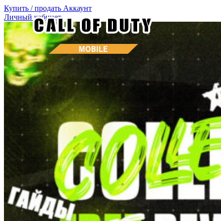
Купить / продать
Аккаунт
Личный кабинет