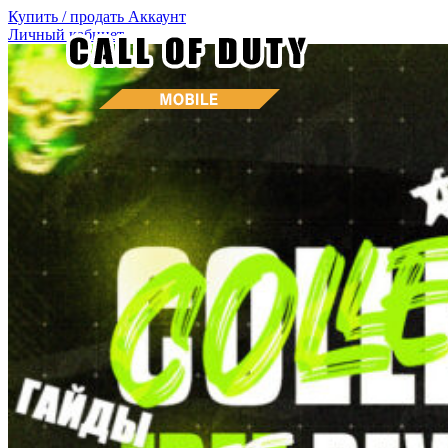
Купить / продать
Аккаунт
Личный кабинет