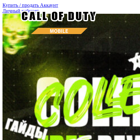
Купить / продать
Аккаунт
Личный кабинет