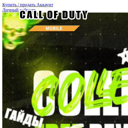
Купить / продать
Аккаунт
Личный кабинет