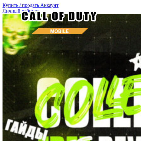
Купить / продать
Аккаунт
Личный кабинет