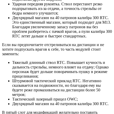
Ударная передняя рукоятка. Ствол перестанет резко
подпрыгивать из-за отдачи, а точность стрельбы от
бедра немного улучшится;
Двухрядный магазин на 40 патронов калибра 300 RTC.
Это единственный магазин, который подходит для М13.
Благодаря увеличенному запасу патронов вы без
проблем разберетесь с пачкой врагов, а пули калибра 300
RTC летят дальше и быстрее стандартных.
Если вы предпочитаете отстреливаться на дистанции и не
хотите подпускать врагов к себе, то часть модулей стоит
заменить:
Тяжелый длинный ствол RTC. Повышает кучность и
дальность стрельбы, немного влияет на отдачу; Однако
персонаж будет дольше поворачивать пушку в режиме
прицеливания;
Штурмовой тактический приклад RTC. Негативно
сказывается на подвижности, но благодаря ему вы
будете реже промахиваться на дистанции более 50
метров;
Тактический лазерный прицел OWC;
Двухрядный магазин на 40 патронов калибра 300 RTC.
В пятый слот для модификаций желательно поставить