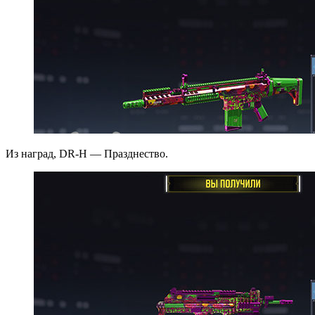
Из наград, DR-H — Празднество.