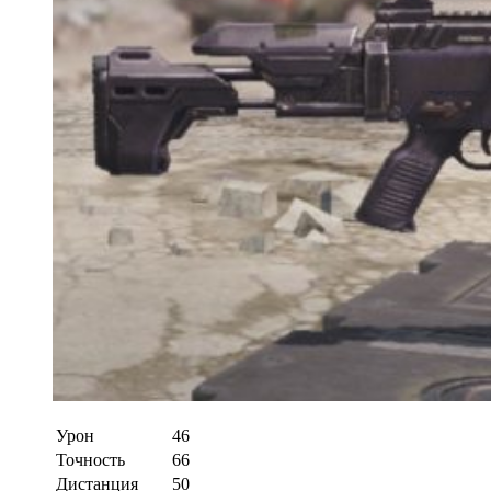
Урон
46
Точность
66
Дистанция
50