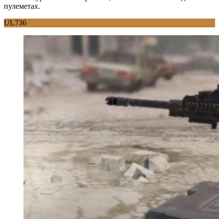
пулеметах.
UL736