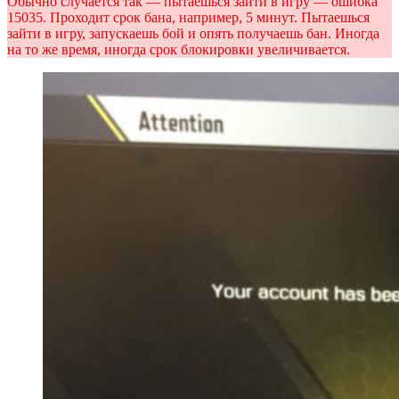
Обычно случается так — пытаешься зайти в игру — ошибка
15035. Проходит срок бана, например, 5 минут. Пытаешься
зайти в игру, запускаешь бой и опять получаешь бан. Иногда
на то же время, иногда срок блокировки увеличивается.