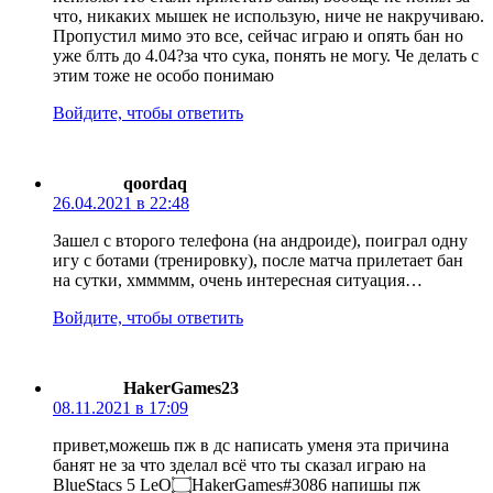
что, никаких мышек не использую, ниче не накручиваю.
Пропустил мимо это все, сейчас играю и опять бан но
уже блть до 4.04?за что сука, понять не могу. Че делать с
этим тоже не особо понимаю
Войдите, чтобы ответить
qoordaq
26.04.2021 в 22:48
Зашел с второго телефона (на андроиде), поиграл одну
игу с ботами (тренировку), после матча прилетает бан
на сутки, хммммм, очень интересная ситуация…
Войдите, чтобы ответить
HakerGames23
08.11.2021 в 17:09
привет,можешь пж в дс написать уменя эта причина
банят не за что зделал всё что ты сказал играю на
BlueStacs 5 LeO۝HakerGames#3086 напишы пж