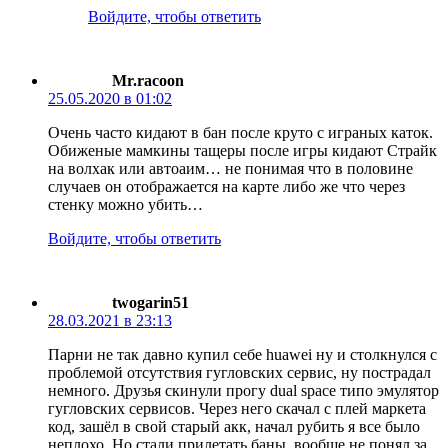
Войдите, чтобы ответить
Mr.racoon
25.05.2020 в 01:02
Очень часто кидают в бан после круто с играных каток.
Обиженые мамкины тащеры после игры кидают Страйк
на волхак или автоаим… не понимая что в половине
случаев он отображается на карте либо же что через
стенку можно убить…
Войдите, чтобы ответить
twogarin51
28.03.2021 в 23:13
Парни не так давно купил себе huawei ну и столкнулся с
проблемой отсутствия гугловских сервис, ну пострадал
немного. Друзья скинули прогу dual space типо эмулятор
гугловских сервисов. Через него скачал с плей маркета
код, зашёл в свой старый акк, начал рубить я все было
неплохо. Но стали прилетать баны, вообще не понял за