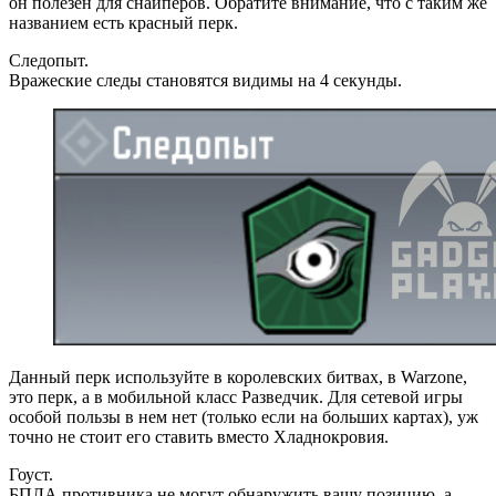
он полезен для снайперов. Обратите внимание, что с таким же
названием есть красный перк.
Следопыт.
Вражеские следы становятся видимы на 4 секунды.
Данный перк используйте в королевских битвах, в Warzone,
это перк, а в мобильной класс Разведчик. Для сетевой игры
особой пользы в нем нет (только если на больших картах), уж
точно не стоит его ставить вместо Хладнокровия.
Гоуст.
БПЛА противника не могут обнаружить вашу позицию, а