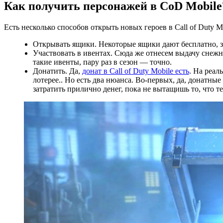
Как получить персонажей в CoD Mobile
Есть несколько способов открыть новых героев в Call of Duty Mo
Открывать ящики. Некоторые ящики дают бесплатно, з
Участвовать в ивентах. Сюда же отнесем выдачу снежн
такие ивенты, пару раз в сезон — точно.
Донатить. Да,
донат в Call of Duty Mobile есть
. На реал
лотерее.. Но есть два нюанса. Во-первых, да, донатн
затратить прилично денег, пока не вытащишь то, что т