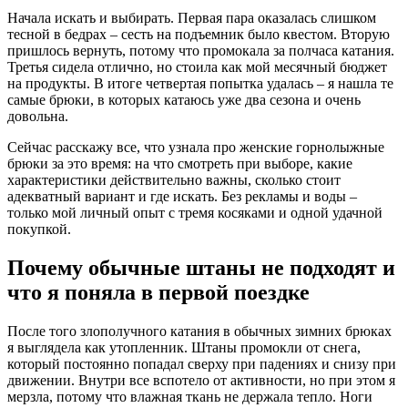
Начала искать и выбирать. Первая пара оказалась слишком
тесной в бедрах – сесть на подъемник было квестом. Вторую
пришлось вернуть, потому что промокала за полчаса катания.
Третья сидела отлично, но стоила как мой месячный бюджет
на продукты. В итоге четвертая попытка удалась – я нашла те
самые брюки, в которых катаюсь уже два сезона и очень
довольна.
Сейчас расскажу все, что узнала про женские горнолыжные
брюки за это время: на что смотреть при выборе, какие
характеристики действительно важны, сколько стоит
адекватный вариант и где искать. Без рекламы и воды –
только мой личный опыт с тремя косяками и одной удачной
покупкой.
Почему обычные штаны не подходят и
что я поняла в первой поездке
После того злополучного катания в обычных зимних брюках
я выглядела как утопленник. Штаны промокли от снега,
который постоянно попадал сверху при падениях и снизу при
движении. Внутри все вспотело от активности, но при этом я
мерзла, потому что влажная ткань не держала тепло. Ноги