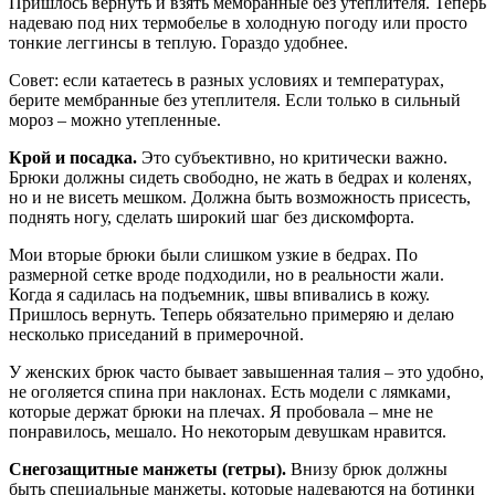
Пришлось вернуть и взять мембранные без утеплителя. Теперь
надеваю под них термобелье в холодную погоду или просто
тонкие леггинсы в теплую. Гораздо удобнее.
Совет: если катаетесь в разных условиях и температурах,
берите мембранные без утеплителя. Если только в сильный
мороз – можно утепленные.
Крой и посадка.
Это субъективно, но критически важно.
Брюки должны сидеть свободно, не жать в бедрах и коленях,
но и не висеть мешком. Должна быть возможность присесть,
поднять ногу, сделать широкий шаг без дискомфорта.
Мои вторые брюки были слишком узкие в бедрах. По
размерной сетке вроде подходили, но в реальности жали.
Когда я садилась на подъемник, швы впивались в кожу.
Пришлось вернуть. Теперь обязательно примеряю и делаю
несколько приседаний в примерочной.
У женских брюк часто бывает завышенная талия – это удобно,
не оголяется спина при наклонах. Есть модели с лямками,
которые держат брюки на плечах. Я пробовала – мне не
понравилось, мешало. Но некоторым девушкам нравится.
Снегозащитные манжеты (гетры).
Внизу брюк должны
быть специальные манжеты, которые надеваются на ботинки