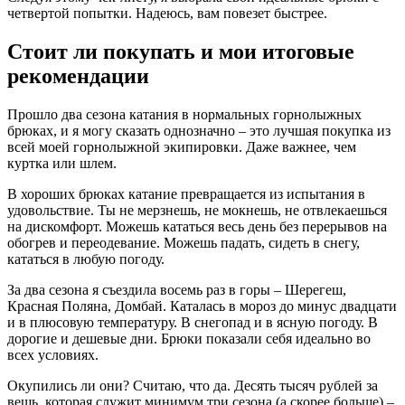
четвертой попытки. Надеюсь, вам повезет быстрее.
Стоит ли покупать и мои итоговые
рекомендации
Прошло два сезона катания в нормальных горнолыжных
брюках, и я могу сказать однозначно – это лучшая покупка из
всей моей горнолыжной экипировки. Даже важнее, чем
куртка или шлем.
В хороших брюках катание превращается из испытания в
удовольствие. Ты не мерзнешь, не мокнешь, не отвлекаешься
на дискомфорт. Можешь кататься весь день без перерывов на
обогрев и переодевание. Можешь падать, сидеть в снегу,
кататься в любую погоду.
За два сезона я съездила восемь раз в горы – Шерегеш,
Красная Поляна, Домбай. Каталась в мороз до минус двадцати
и в плюсовую температуру. В снегопад и в ясную погоду. В
дорогие и дешевые дни. Брюки показали себя идеально во
всех условиях.
Окупились ли они? Считаю, что да. Десять тысяч рублей за
вещь, которая служит минимум три сезона (а скорее больше) –